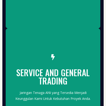
THE DETAIL
SERVICE AND GENERAL
Jaringan Komunitas Persatuan Teknik Maupun
Insinyur Kami akan Dilibatkan Sesuai Kebutuhan
TRADING
Proyek Anda.
HUBUNGI KAMI
Jaringan Tenaga Ahli yang Tersedia Menjadi
Keunggulan Kami Untuk Kebutuhan Proyek Anda.