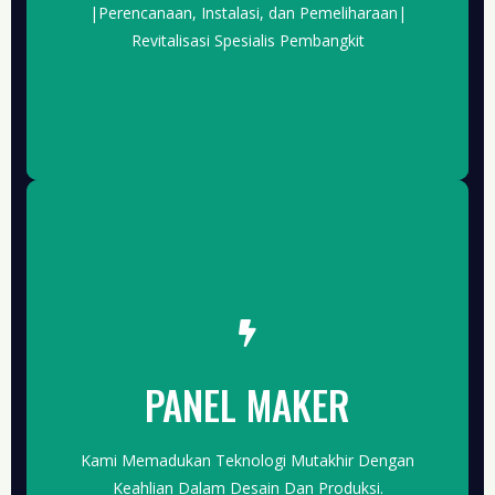
|Perencanaan, Instalasi, dan Pemeliharaan|
HUBUNGI KAMI
Revitalisasi Spesialis Pembangkit
THE DETAIL
Dengan Pengalaman Bertahun-Tahun, Kami
PANEL MAKER
Memberikan Solusi Panel Listrik Yang Tepat,
Handal, Dan Efisien Untuk Memenuhi Setiap
Tuntutan Proyek Anda.
Kami Memadukan Teknologi Mutakhir Dengan
HIBUNGI KAMI
Keahlian Dalam Desain Dan Produksi.